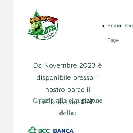
Home
Serv
Page
Da Novembre 2023 è
disponibile presso il
nostro parco il
Grazie alla elargizione
defibrillatore DAE.
della: